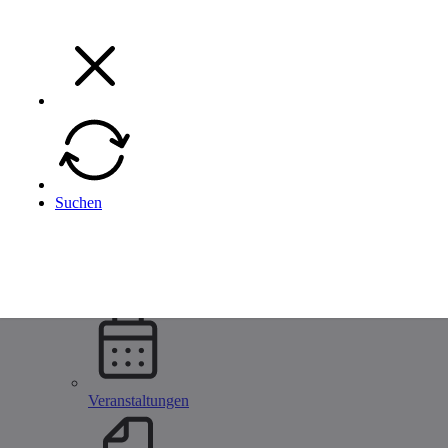
Menü
Menü
Zurück
Suchen
Unternehmen
Alle Metallbau Unternehmen
Unternehmen eintragen
Startseite
Unternehmen
Veranstaltungen