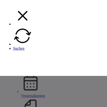
Menü
Menü
Zurück
Suchen
Unternehmen
Alle Metallbau Unternehmen
Unternehmen eintragen
Startseite
Unternehmen
Veranstaltungen