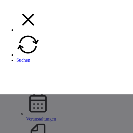
Menü
Menü
Zurück
Suchen
Unternehmen
Alle Metallbau Unternehmen
Unternehmen eintragen
Startseite
Unternehmen
Veranstaltungen