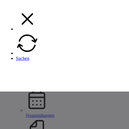
Menü
Menü
Zurück
Suchen
Unternehmen
Alle Metallbau Unternehmen
Unternehmen eintragen
Startseite
Unternehmen
Veranstaltungen