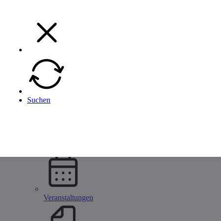
Menü
Menü
Zurück
Suchen
Unternehmen
Alle Metallbau Unternehmen
Unternehmen eintragen
Startseite
Unternehmen
Veranstaltungen