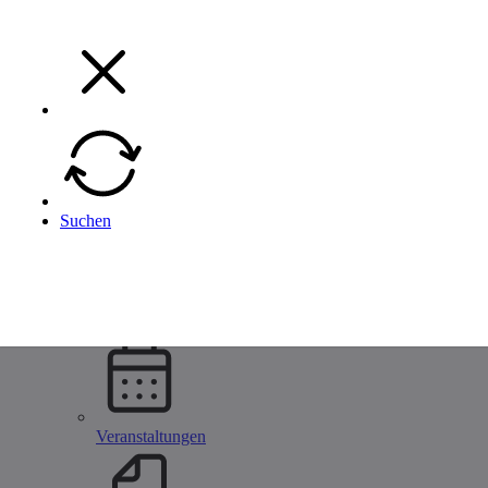
Menü
Menü
Zurück
Suchen
Unternehmen
Alle Metallbau Unternehmen
Unternehmen eintragen
Startseite
Unternehmen
Veranstaltungen