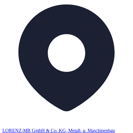
LORENZ-MB GmbH & Co. KG, Metall- u. Maschinenbau