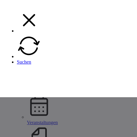
Menü
Menü
Zurück
Suchen
Unternehmen
Alle Metallbau Unternehmen
Unternehmen eintragen
Startseite
Unternehmen
Veranstaltungen