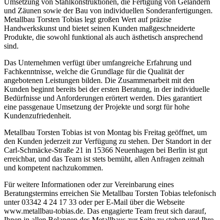
Umsetzung von Stahlkonstruktionen, die Fertigung von Geländern
und Zäunen sowie der Bau von individuellen Sonderanfertigungen.
Metallbau Torsten Tobias legt großen Wert auf präzise
Handwerkskunst und bietet seinen Kunden maßgeschneiderte
Produkte, die sowohl funktional als auch ästhetisch ansprechend
sind.
Das Unternehmen verfügt über umfangreiche Erfahrung und
Fachkenntnisse, welche die Grundlage für die Qualität der
angebotenen Leistungen bilden. Die Zusammenarbeit mit den
Kunden beginnt bereits bei der ersten Beratung, in der individuelle
Bedürfnisse und Anforderungen erörtert werden. Dies garantiert
eine passgenaue Umsetzung der Projekte und sorgt für hohe
Kundenzufriedenheit.
Metallbau Torsten Tobias ist von Montag bis Freitag geöffnet, um
den Kunden jederzeit zur Verfügung zu stehen. Der Standort in der
Carl-Schmäcke-Straße 21 in 15366 Neuenhagen bei Berlin ist gut
erreichbar, und das Team ist stets bemüht, allen Anfragen zeitnah
und kompetent nachzukommen.
Für weitere Informationen oder zur Vereinbarung eines
Beratungstermins erreichen Sie Metallbau Torsten Tobias telefonisch
unter 03342 4 24 17 33 oder per E-Mail über die Webseite
www.metallbau-tobias.de. Das engagierte Team freut sich darauf,
Ihnen in allen Belangen des Metallbaus zur Seite zu stehen und Ihre