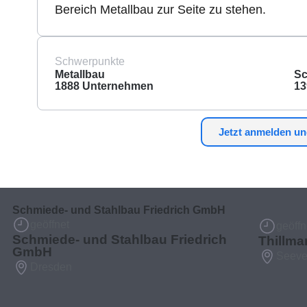
Bereich Metallbau zur Seite zu stehen.
Schwerpunkte
Metallbau
Sc
1888 Unternehmen
13
Jetzt anmelden un
Schmiede- und Stahlbau Friedrich GmbH
geöffnet
geöffn
Schmiede- und Stahlbau Friedrich
Thillma
GmbH
Seeve
Dresden