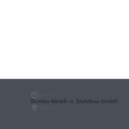
geöffnet
Boslau Metall- u. Stahlbau GmbH
Cottbus