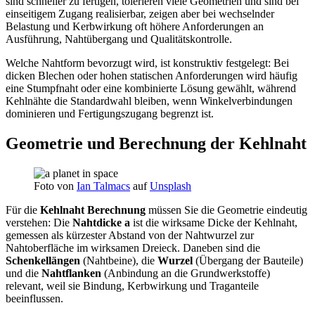
sind schneller zu fertigen, tolerieren viele Geometrien und sind bei
einseitigem Zugang realisierbar, zeigen aber bei wechselnder
Belastung und Kerbwirkung oft höhere Anforderungen an
Ausführung, Nahtübergang und Qualitätskontrolle.
Welche Nahtform bevorzugt wird, ist konstruktiv festgelegt: Bei
dicken Blechen oder hohen statischen Anforderungen wird häufig
eine Stumpfnaht oder eine kombinierte Lösung gewählt, während
Kehlnähte die Standardwahl bleiben, wenn Winkelverbindungen
dominieren und Fertigungszugang begrenzt ist.
Geometrie und Berechnung der Kehlnaht
Foto von
Ian Talmacs
auf
Unsplash
Für die
Kehlnaht Berechnung
müssen Sie die Geometrie eindeutig
verstehen: Die
Nahtdicke a
ist die wirksame Dicke der Kehlnaht,
gemessen als kürzester Abstand von der Nahtwurzel zur
Nahtoberfläche im wirksamen Dreieck. Daneben sind die
Schenkellängen
(Nahtbeine), die
Wurzel
(Übergang der Bauteile)
und die
Nahtflanken
(Anbindung an die Grundwerkstoffe)
relevant, weil sie Bindung, Kerbwirkung und Traganteile
beeinflussen.