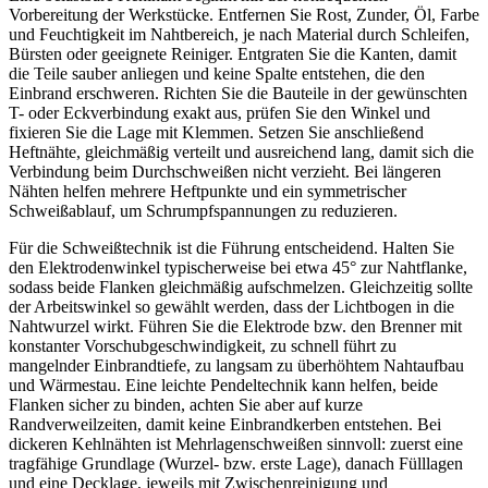
Vorbereitung der Werkstücke. Entfernen Sie Rost, Zunder, Öl, Farbe
und Feuchtigkeit im Nahtbereich, je nach Material durch Schleifen,
Bürsten oder geeignete Reiniger. Entgraten Sie die Kanten, damit
die Teile sauber anliegen und keine Spalte entstehen, die den
Einbrand erschweren. Richten Sie die Bauteile in der gewünschten
T- oder Eckverbindung exakt aus, prüfen Sie den Winkel und
fixieren Sie die Lage mit Klemmen. Setzen Sie anschließend
Heftnähte, gleichmäßig verteilt und ausreichend lang, damit sich die
Verbindung beim Durchschweißen nicht verzieht. Bei längeren
Nähten helfen mehrere Heftpunkte und ein symmetrischer
Schweißablauf, um Schrumpfspannungen zu reduzieren.
Für die Schweißtechnik ist die Führung entscheidend. Halten Sie
den Elektrodenwinkel typischerweise bei etwa 45° zur Nahtflanke,
sodass beide Flanken gleichmäßig aufschmelzen. Gleichzeitig sollte
der Arbeitswinkel so gewählt werden, dass der Lichtbogen in die
Nahtwurzel wirkt. Führen Sie die Elektrode bzw. den Brenner mit
konstanter Vorschubgeschwindigkeit, zu schnell führt zu
mangelnder Einbrandtiefe, zu langsam zu überhöhtem Nahtaufbau
und Wärmestau. Eine leichte Pendeltechnik kann helfen, beide
Flanken sicher zu binden, achten Sie aber auf kurze
Randverweilzeiten, damit keine Einbrandkerben entstehen. Bei
dickeren Kehlnähten ist Mehrlagenschweißen sinnvoll: zuerst eine
tragfähige Grundlage (Wurzel- bzw. erste Lage), danach Fülllagen
und eine Decklage, jeweils mit Zwischenreinigung und