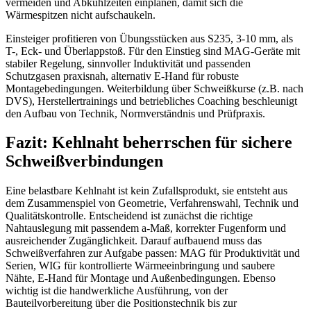
vermeiden und Abkühlzeiten einplanen, damit sich die
Wärmespitzen nicht aufschaukeln.
Einsteiger profitieren von Übungsstücken aus S235, 3-10 mm, als
T-, Eck- und Überlappstoß. Für den Einstieg sind MAG-Geräte mit
stabiler Regelung, sinnvoller Induktivität und passenden
Schutzgasen praxisnah, alternativ E-Hand für robuste
Montagebedingungen. Weiterbildung über Schweißkurse (z.B. nach
DVS), Herstellertrainings und betriebliches Coaching beschleunigt
den Aufbau von Technik, Normverständnis und Prüfpraxis.
Fazit: Kehlnaht beherrschen für sichere
Schweißverbindungen
Eine belastbare Kehlnaht ist kein Zufallsprodukt, sie entsteht aus
dem Zusammenspiel von Geometrie, Verfahrenswahl, Technik und
Qualitätskontrolle. Entscheidend ist zunächst die richtige
Nahtauslegung mit passendem a-Maß, korrekter Fugenform und
ausreichender Zugänglichkeit. Darauf aufbauend muss das
Schweißverfahren zur Aufgabe passen: MAG für Produktivität und
Serien, WIG für kontrollierte Wärmeeinbringung und saubere
Nähte, E-Hand für Montage und Außenbedingungen. Ebenso
wichtig ist die handwerkliche Ausführung, von der
Bauteilvorbereitung über die Positionstechnik bis zur