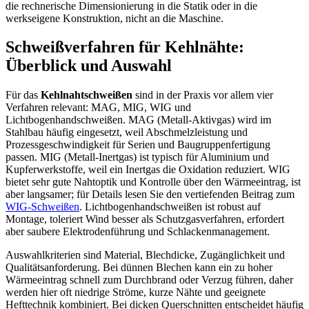
die rechnerische Dimensionierung in die Statik oder in die
werkseigene Konstruktion, nicht an die Maschine.
Schweißverfahren für Kehlnähte:
Überblick und Auswahl
Für das
Kehlnahtschweißen
sind in der Praxis vor allem vier
Verfahren relevant: MAG, MIG, WIG und
Lichtbogenhandschweißen. MAG (Metall-Aktivgas) wird im
Stahlbau häufig eingesetzt, weil Abschmelzleistung und
Prozessgeschwindigkeit für Serien und Baugruppenfertigung
passen. MIG (Metall-Inertgas) ist typisch für Aluminium und
Kupferwerkstoffe, weil ein Inertgas die Oxidation reduziert. WIG
bietet sehr gute Nahtoptik und Kontrolle über den Wärmeeintrag, ist
aber langsamer; für Details lesen Sie den vertiefenden Beitrag zum
WIG-Schweißen
. Lichtbogenhandschweißen ist robust auf
Montage, toleriert Wind besser als Schutzgasverfahren, erfordert
aber saubere Elektrodenführung und Schlackenmanagement.
Auswahlkriterien sind Material, Blechdicke, Zugänglichkeit und
Qualitätsanforderung. Bei dünnen Blechen kann ein zu hoher
Wärmeeintrag schnell zum Durchbrand oder Verzug führen, daher
werden hier oft niedrige Ströme, kurze Nähte und geeignete
Hefttechnik kombiniert. Bei dicken Querschnitten entscheidet häufig