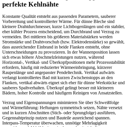
perfekte Kehlnähte
Konstante Qualität entsteht aus passenden Parametern, sauberer
Vorbereitung und kontrollierter Wärme. Für dünne Bleche sind
kleinere Drahtdurchmesser, kurze Lichtbogenlängen und ein stabiler,
eher kühler Prozess entscheidend, um Durchbrand und Verzug zu
vermeiden. Bei mittleren bis größeren Materialstärken werden
Stromstärke und Drahtvorschub (bzw. Elektrodenstärke) so gewählt,
dass ausreichender Einbrand in beide Flanken entsteht, ohne
Unterschneidungen zu provozieren. In der Wannenposition lassen
sich etwas höhere Abschmelzleistungen nutzen, während
Horizontal-, Vertikal- und Überkopfpositionen mehr Prozessstabilität
erfordern, häufig mit reduzierter Wärmeeinbringung, kürzerer
Raupenlänge und angepasster Pendeltechnik. Vertikal aufwärts
verlangt kontrolliertes Bad mit kurzen Zwischenstopps an den
Flanken, vertikal abwärts eignet sich eher für dünne Werkstücke und
sauberes Spaltverhalten. Überkopf gelingt besser mit kleineren
Bädern, hoher Kontrolle und häufigem Reinigen von Ansatzstellen.
Verzug und Eigenspannungen minimieren Sie über Schweißfolge
und Wärmeführung: Heftungen symmetrisch setzen, Nähte versetzt
und in kurzen Abschnitten (Stich- oder Sprungfolge) ausführen,
Gegennahtprinzip nutzen und Bauteile ausreichend spannen.
Interpass-Temperatur überwachen, unnötige Mehrlagigkeit