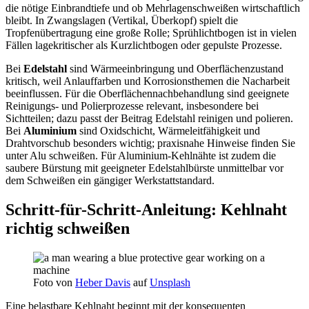
die nötige Einbrandtiefe und ob Mehrlagenschweißen wirtschaftlich
bleibt. In Zwangslagen (Vertikal, Überkopf) spielt die
Tropfenübertragung eine große Rolle; Sprühlichtbogen ist in vielen
Fällen lagekritischer als Kurzlichtbogen oder gepulste Prozesse.
Bei
Edelstahl
sind Wärmeeinbringung und Oberflächenzustand
kritisch, weil Anlauffarben und Korrosionsthemen die Nacharbeit
beeinflussen. Für die Oberflächennachbehandlung sind geeignete
Reinigungs- und Polierprozesse relevant, insbesondere bei
Sichtteilen; dazu passt der Beitrag Edelstahl reinigen und polieren.
Bei
Aluminium
sind Oxidschicht, Wärmeleitfähigkeit und
Drahtvorschub besonders wichtig; praxisnahe Hinweise finden Sie
unter Alu schweißen. Für Aluminium-Kehlnähte ist zudem die
saubere Bürstung mit geeigneter Edelstahlbürste unmittelbar vor
dem Schweißen ein gängiger Werkstattstandard.
Schritt-für-Schritt-Anleitung: Kehlnaht
richtig schweißen
Foto von
Heber Davis
auf
Unsplash
Eine belastbare Kehlnaht beginnt mit der konsequenten