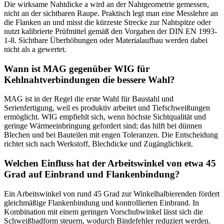
Die wirksame Nahtdicke a wird an der Nahtgeometrie gemessen,
nicht an der sichtbaren Raupe. Praktisch legt man eine Messlehre an
die Flanken an und misst die kürzeste Strecke zur Nahtspitze oder
nutzt kalibrierte Prüfmittel gemäß den Vorgaben der DIN EN 1993-
1-8. Sichtbare Überhöhungen oder Materialaufbau werden dabei
nicht als a gewertet.
Wann ist MAG gegenüber WIG für
Kehlnahtverbindungen die bessere Wahl?
MAG ist in der Regel die erste Wahl für Baustahl und
Serienfertigung, weil es produktiv arbeitet und Tiefschweißungen
ermöglicht. WIG empfiehlt sich, wenn höchste Sichtqualität und
geringe Wärmeeinbringung gefordert sind; das hilft bei dünnen
Blechen und bei Bauteilen mit engen Toleranzen. Die Entscheidung
richtet sich nach Werkstoff, Blechdicke und Zugänglichkeit.
Welchen Einfluss hat der Arbeitswinkel von etwa 45
Grad auf Einbrand und Flankenbindung?
Ein Arbeitswinkel von rund 45 Grad zur Winkelhalbierenden fördert
gleichmäßige Flankenbindung und kontrollierten Einbrand. In
Kombination mit einem geringen Vorschubwinkel lässt sich die
Schweißbadform steuern, wodurch Bindefehler reduziert werden.