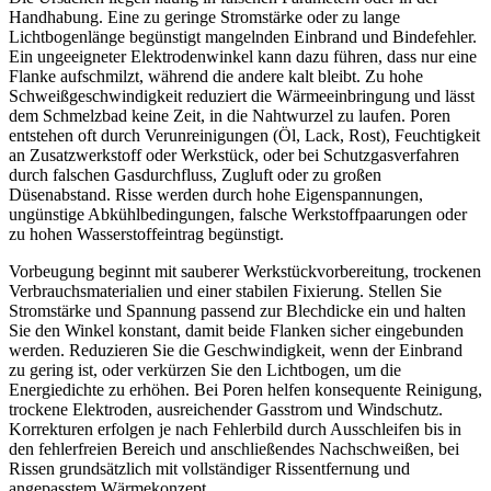
Handhabung. Eine zu geringe Stromstärke oder zu lange
Lichtbogenlänge begünstigt mangelnden Einbrand und Bindefehler.
Ein ungeeigneter Elektrodenwinkel kann dazu führen, dass nur eine
Flanke aufschmilzt, während die andere kalt bleibt. Zu hohe
Schweißgeschwindigkeit reduziert die Wärmeeinbringung und lässt
dem Schmelzbad keine Zeit, in die Nahtwurzel zu laufen. Poren
entstehen oft durch Verunreinigungen (Öl, Lack, Rost), Feuchtigkeit
an Zusatzwerkstoff oder Werkstück, oder bei Schutzgasverfahren
durch falschen Gasdurchfluss, Zugluft oder zu großen
Düsenabstand. Risse werden durch hohe Eigenspannungen,
ungünstige Abkühlbedingungen, falsche Werkstoffpaarungen oder
zu hohen Wasserstoffeintrag begünstigt.
Vorbeugung beginnt mit sauberer Werkstückvorbereitung, trockenen
Verbrauchsmaterialien und einer stabilen Fixierung. Stellen Sie
Stromstärke und Spannung passend zur Blechdicke ein und halten
Sie den Winkel konstant, damit beide Flanken sicher eingebunden
werden. Reduzieren Sie die Geschwindigkeit, wenn der Einbrand
zu gering ist, oder verkürzen Sie den Lichtbogen, um die
Energiedichte zu erhöhen. Bei Poren helfen konsequente Reinigung,
trockene Elektroden, ausreichender Gasstrom und Windschutz.
Korrekturen erfolgen je nach Fehlerbild durch Ausschleifen bis in
den fehlerfreien Bereich und anschließendes Nachschweißen, bei
Rissen grundsätzlich mit vollständiger Rissentfernung und
angepasstem Wärmekonzept.