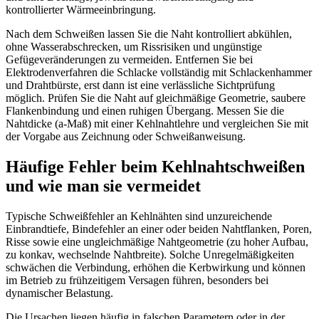
kontrollierter Wärmeeinbringung.
Nach dem Schweißen lassen Sie die Naht kontrolliert abkühlen,
ohne Wasserabschrecken, um Rissrisiken und ungünstige
Gefügeveränderungen zu vermeiden. Entfernen Sie bei
Elektrodenverfahren die Schlacke vollständig mit Schlackenhammer
und Drahtbürste, erst dann ist eine verlässliche Sichtprüfung
möglich. Prüfen Sie die Naht auf gleichmäßige Geometrie, saubere
Flankenbindung und einen ruhigen Übergang. Messen Sie die
Nahtdicke (a-Maß) mit einer Kehlnahtlehre und vergleichen Sie mit
der Vorgabe aus Zeichnung oder Schweißanweisung.
Häufige Fehler beim Kehlnahtschweißen
und wie man sie vermeidet
Typische Schweißfehler an Kehlnähten sind unzureichende
Einbrandtiefe, Bindefehler an einer oder beiden Nahtflanken, Poren,
Risse sowie eine ungleichmäßige Nahtgeometrie (zu hoher Aufbau,
zu konkav, wechselnde Nahtbreite). Solche Unregelmäßigkeiten
schwächen die Verbindung, erhöhen die Kerbwirkung und können
im Betrieb zu frühzeitigem Versagen führen, besonders bei
dynamischer Belastung.
Die Ursachen liegen häufig in falschen Parametern oder in der