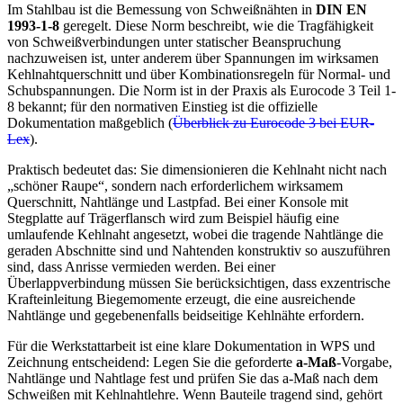
Im Stahlbau ist die Bemessung von Schweißnähten in
DIN EN
1993-1-8
geregelt. Diese Norm beschreibt, wie die Tragfähigkeit
von Schweißverbindungen unter statischer Beanspruchung
nachzuweisen ist, unter anderem über Spannungen im wirksamen
Kehlnahtquerschnitt und über Kombinationsregeln für Normal- und
Schubspannungen. Die Norm ist in der Praxis als Eurocode 3 Teil 1-
8 bekannt; für den normativen Einstieg ist die offizielle
Dokumentation maßgeblich (
Überblick zu Eurocode 3 bei EUR-
Lex
).
Praktisch bedeutet das: Sie dimensionieren die Kehlnaht nicht nach
„schöner Raupe“, sondern nach erforderlichem wirksamem
Querschnitt, Nahtlänge und Lastpfad. Bei einer Konsole mit
Stegplatte auf Trägerflansch wird zum Beispiel häufig eine
umlaufende Kehlnaht angesetzt, wobei die tragende Nahtlänge die
geraden Abschnitte sind und Nahtenden konstruktiv so auszuführen
sind, dass Anrisse vermieden werden. Bei einer
Überlappverbindung müssen Sie berücksichtigen, dass exzentrische
Krafteinleitung Biegemomente erzeugt, die eine ausreichende
Nahtlänge und gegebenenfalls beidseitige Kehlnähte erfordern.
Für die Werkstattarbeit ist eine klare Dokumentation in WPS und
Zeichnung entscheidend: Legen Sie die geforderte
a-Maß
-Vorgabe,
Nahtlänge und Nahtlage fest und prüfen Sie das a-Maß nach dem
Schweißen mit Kehlnahtlehre. Wenn Bauteile tragend sind, gehört