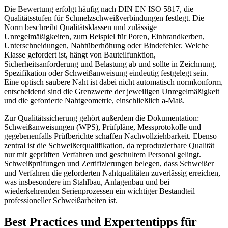
Die Bewertung erfolgt häufig nach DIN EN ISO 5817, die
Qualitätsstufen für Schmelzschweißverbindungen festlegt. Die
Norm beschreibt Qualitätsklassen und zulässige
Unregelmäßigkeiten, zum Beispiel für Poren, Einbrandkerben,
Unterschneidungen, Nahtüberhöhung oder Bindefehler. Welche
Klasse gefordert ist, hängt von Bauteilfunktion,
Sicherheitsanforderung und Belastung ab und sollte in Zeichnung,
Spezifikation oder Schweißanweisung eindeutig festgelegt sein.
Eine optisch saubere Naht ist dabei nicht automatisch normkonform,
entscheidend sind die Grenzwerte der jeweiligen Unregelmäßigkeit
und die geforderte Nahtgeometrie, einschließlich a-Maß.
Zur Qualitätssicherung gehört außerdem die Dokumentation:
Schweißanweisungen (WPS), Prüfpläne, Messprotokolle und
gegebenenfalls Prüfberichte schaffen Nachvollziehbarkeit. Ebenso
zentral ist die Schweißerqualifikation, da reproduzierbare Qualität
nur mit geprüften Verfahren und geschultem Personal gelingt.
Schweißprüfungen und Zertifizierungen belegen, dass Schweißer
und Verfahren die geforderten Nahtqualitäten zuverlässig erreichen,
was insbesondere im Stahlbau, Anlagenbau und bei
wiederkehrenden Serienprozessen ein wichtiger Bestandteil
professioneller Schweißarbeiten ist.
Best Practices und Expertentipps für