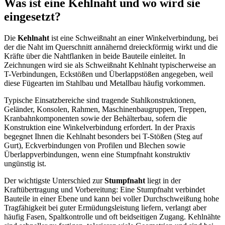
Was ist eine Kehlnaht und wo wird sie
eingesetzt?
Die
Kehlnaht
ist eine Schweißnaht an einer Winkelverbindung, bei
der die Naht im Querschnitt annähernd dreieckförmig wirkt und die
Kräfte über die Nahtflanken in beide Bauteile einleitet. In
Zeichnungen wird sie als Schweißnaht Kehlnaht typischerweise an
T-Verbindungen, Eckstößen und Überlappstößen angegeben, weil
diese Fügearten im Stahlbau und Metallbau häufig vorkommen.
Typische Einsatzbereiche sind tragende Stahlkonstruktionen,
Geländer, Konsolen, Rahmen, Maschinenbaugruppen, Treppen,
Kranbahnkomponenten sowie der Behälterbau, sofern die
Konstruktion eine Winkelverbindung erfordert. In der Praxis
begegnet Ihnen die Kehlnaht besonders bei T-Stößen (Steg auf
Gurt), Eckverbindungen von Profilen und Blechen sowie
Überlappverbindungen, wenn eine Stumpfnaht konstruktiv
ungünstig ist.
Der wichtigste Unterschied zur
Stumpfnaht
liegt in der
Kraftübertragung und Vorbereitung: Eine Stumpfnaht verbindet
Bauteile in einer Ebene und kann bei voller Durchschweißung hohe
Tragfähigkeit bei guter Ermüdungsleistung liefern, verlangt aber
häufig Fasen, Spaltkontrolle und oft beidseitigen Zugang. Kehlnähte