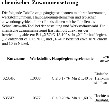
chemischer Zusammensetzung
Die folgende Tabelle zeigt gängige stahlsorten mit ihren kurznamen,
werkstoffnummern, Hauptlegierungselementen und typischen
anwendungsgebiete. In der Praxis dienen solche Tabellen als
Schnellauswahl-Tool bei der bestellung und Werkstoffauswahl. Die
chemische zusammensetzung lässt sich oft direkt aus der
bezeichnung ablesen: Bei „X5CrNi18-10″ steht „X“ für hochlegiert,
„5″ entspricht ca. 0,05 % C, und „18-10″ bedeutet etwa 18 % chrom
und 10 % Nickel.
Typ
Kurzname
Werkstoffnr.
Hauptlegierungselemente
anwe
Einfache
S235JR
1.0038
C ≤ 0,17 %, Mn ≤ 1,40 %
Tragkons
stahlbau
Hochfest
S355J2
1.0577
C ≤ 0,20 %, Mn ≤ 1,60 %
Baustahl