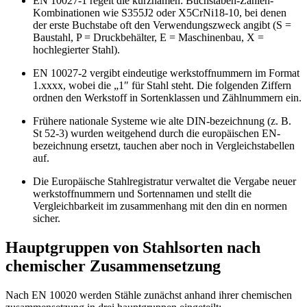
EN 10027-1 regelt die kurznamen: Buchstaben-Zahlen-
Kombinationen wie S355J2 oder X5CrNi18-10, bei denen
der erste Buchstabe oft den Verwendungszweck angibt (S =
Baustahl, P = Druckbehälter, E = Maschinenbau, X =
hochlegierter Stahl).
EN 10027-2 vergibt eindeutige werkstoffnummern im Format
1.xxxx, wobei die „1″ für Stahl steht. Die folgenden Ziffern
ordnen den Werkstoff in Sortenklassen und Zählnummern ein.
Frühere nationale Systeme wie alte DIN-bezeichnung (z. B.
St 52-3) wurden weitgehend durch die europäischen EN-
bezeichnung ersetzt, tauchen aber noch in Vergleichstabellen
auf.
Die Europäische Stahlregistratur verwaltet die Vergabe neuer
werkstoffnummern und Sortennamen und stellt die
Vergleichbarkeit im zusammenhang mit den din en normen
sicher.
Hauptgruppen von Stahlsorten nach
chemischer Zusammensetzung
Nach EN 10020 werden Stähle zunächst anhand ihrer chemischen