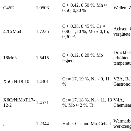
C ≈ 0,42, 0,50 %, Mn ≈
C45E
1.0503
Wellen, 
0,50, 0,80 %
C ≈ 0,38, 0,45 %, Cr ≈
Achsen, 
42CrMo4
1.7225
0,90, 1,20 %, Mo ≈ 0,15,
vergütete 
0,30 %
Druckbehä
C ≈ 0,12, 0,20 %, Mo
16Mo3
1.5415
erhöhten
legiert
temperat
Cr ≈ 17, 19 %, Ni ≈ 9, 11
V2A, Beh
X5CrNi18-10
1.4301
%
Gastrono
X6CrNiMoTi17-
Cr ≈ 17, 18 %, Ni ≈ 11, 13
V4A,
1.4571
12-2
%, Mo ≈ 2 %, Ti
Chemiea
Warmarbei
,
1.2344
Hoher Cr- und Mo-Gehalt
werkzeu