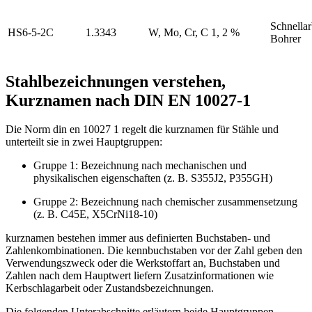
Schnellar
HS6-5-2C
1.3343
W, Mo, Cr, C 1, 2 %
Bohrer
Stahlbezeichnungen verstehen,
Kurznamen nach DIN EN 10027-1
Die Norm din en 10027 1 regelt die kurznamen für Stähle und
unterteilt sie in zwei Hauptgruppen:
Gruppe 1: Bezeichnung nach mechanischen und
physikalischen eigenschaften (z. B. S355J2, P355GH)
Gruppe 2: Bezeichnung nach chemischer zusammensetzung
(z. B. C45E, X5CrNi18-10)
kurznamen bestehen immer aus definierten Buchstaben- und
Zahlenkombinationen. Die kennbuchstaben vor der Zahl geben den
Verwendungszweck oder die Werkstoffart an, Buchstaben und
Zahlen nach dem Hauptwert liefern Zusatzinformationen wie
Kerbschlagarbeit oder Zustandsbezeichnungen.
Die folgenden Unterabschnitte erläutern beide Hauptgruppen