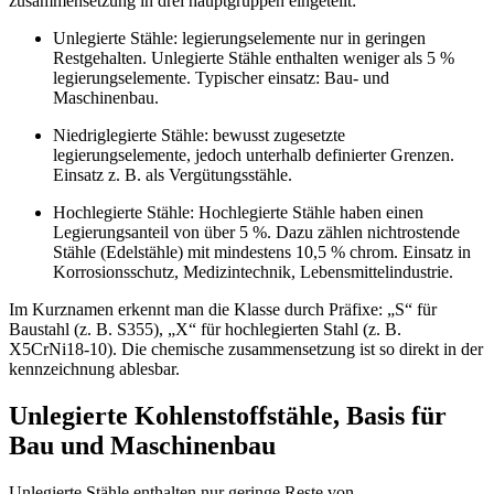
zusammensetzung in drei hauptgruppen eingeteilt:
Unlegierte Stähle: legierungselemente nur in geringen
Restgehalten. Unlegierte Stähle enthalten weniger als 5 %
legierungselemente. Typischer einsatz: Bau- und
Maschinenbau.
Niedriglegierte Stähle: bewusst zugesetzte
legierungselemente, jedoch unterhalb definierter Grenzen.
Einsatz z. B. als Vergütungsstähle.
Hochlegierte Stähle: Hochlegierte Stähle haben einen
Legierungsanteil von über 5 %. Dazu zählen nichtrostende
Stähle (Edelstähle) mit mindestens 10,5 % chrom. Einsatz in
Korrosionsschutz, Medizintechnik, Lebensmittelindustrie.
Im Kurznamen erkennt man die Klasse durch Präfixe: „S“ für
Baustahl (z. B. S355), „X“ für hochlegierten Stahl (z. B.
X5CrNi18-10). Die chemische zusammensetzung ist so direkt in der
kennzeichnung ablesbar.
Unlegierte Kohlenstoffstähle, Basis für
Bau und Maschinenbau
Unlegierte Stähle enthalten nur geringe Reste von