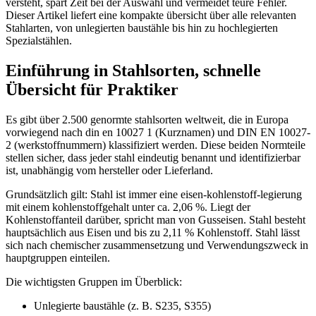
versteht, spart Zeit bei der Auswahl und vermeidet teure Fehler.
Dieser Artikel liefert eine kompakte übersicht über alle relevanten
Stahlarten, von unlegierten baustähle bis hin zu hochlegierten
Spezialstählen.
Einführung in Stahlsorten, schnelle
Übersicht für Praktiker
Es gibt über 2.500 genormte stahlsorten weltweit, die in Europa
vorwiegend nach din en 10027 1 (Kurznamen) und DIN EN 10027-
2 (werkstoffnummern) klassifiziert werden. Diese beiden Normteile
stellen sicher, dass jeder stahl eindeutig benannt und identifizierbar
ist, unabhängig vom hersteller oder Lieferland.
Grundsätzlich gilt: Stahl ist immer eine eisen-kohlenstoff-legierung
mit einem kohlenstoffgehalt unter ca. 2,06 %. Liegt der
Kohlenstoffanteil darüber, spricht man von Gusseisen. Stahl besteht
hauptsächlich aus Eisen und bis zu 2,11 % Kohlenstoff. Stahl lässt
sich nach chemischer zusammensetzung und Verwendungszweck in
hauptgruppen einteilen.
Die wichtigsten Gruppen im Überblick:
Unlegierte baustähle (z. B. S235, S355)