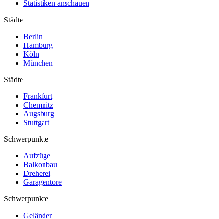
Statistiken anschauen
Städte
Berlin
Hamburg
Köln
München
Städte
Frankfurt
Chemnitz
Augsburg
Stuttgart
Schwerpunkte
Aufzüge
Balkonbau
Dreherei
Garagentore
Schwerpunkte
Geländer