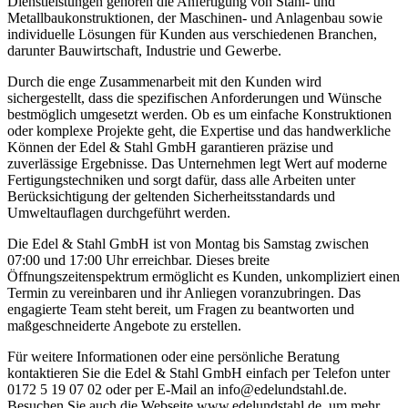
Dienstleistungen gehören die Anfertigung von Stahl- und
Metallbaukonstruktionen, der Maschinen- und Anlagenbau sowie
individuelle Lösungen für Kunden aus verschiedenen Branchen,
darunter Bauwirtschaft, Industrie und Gewerbe.
Durch die enge Zusammenarbeit mit den Kunden wird
sichergestellt, dass die spezifischen Anforderungen und Wünsche
bestmöglich umgesetzt werden. Ob es um einfache Konstruktionen
oder komplexe Projekte geht, die Expertise und das handwerkliche
Können der Edel & Stahl GmbH garantieren präzise und
zuverlässige Ergebnisse. Das Unternehmen legt Wert auf moderne
Fertigungstechniken und sorgt dafür, dass alle Arbeiten unter
Berücksichtigung der geltenden Sicherheitsstandards und
Umweltauflagen durchgeführt werden.
Die Edel & Stahl GmbH ist von Montag bis Samstag zwischen
07:00 und 17:00 Uhr erreichbar. Dieses breite
Öffnungszeitenspektrum ermöglicht es Kunden, unkompliziert einen
Termin zu vereinbaren und ihr Anliegen voranzubringen. Das
engagierte Team steht bereit, um Fragen zu beantworten und
maßgeschneiderte Angebote zu erstellen.
Für weitere Informationen oder eine persönliche Beratung
kontaktieren Sie die Edel & Stahl GmbH einfach per Telefon unter
0172 5 19 07 02 oder per E-Mail an info@edelundstahl.de.
Besuchen Sie auch die Webseite www.edelundstahl.de, um mehr