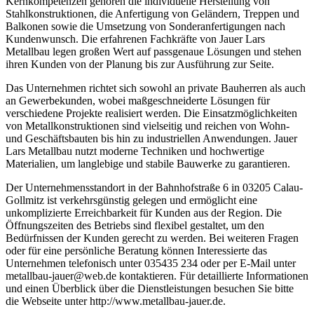
Kernkompetenzen gehören die individuelle Herstellung von
Stahlkonstruktionen, die Anfertigung von Geländern, Treppen und
Balkonen sowie die Umsetzung von Sonderanfertigungen nach
Kundenwunsch. Die erfahrenen Fachkräfte von Jauer Lars
Metallbau legen großen Wert auf passgenaue Lösungen und stehen
ihren Kunden von der Planung bis zur Ausführung zur Seite.
Das Unternehmen richtet sich sowohl an private Bauherren als auch
an Gewerbekunden, wobei maßgeschneiderte Lösungen für
verschiedene Projekte realisiert werden. Die Einsatzmöglichkeiten
von Metallkonstruktionen sind vielseitig und reichen von Wohn-
und Geschäftsbauten bis hin zu industriellen Anwendungen. Jauer
Lars Metallbau nutzt moderne Techniken und hochwertige
Materialien, um langlebige und stabile Bauwerke zu garantieren.
Der Unternehmensstandort in der Bahnhofstraße 6 in 03205 Calau-
Gollmitz ist verkehrsgünstig gelegen und ermöglicht eine
unkomplizierte Erreichbarkeit für Kunden aus der Region. Die
Öffnungszeiten des Betriebs sind flexibel gestaltet, um den
Bedürfnissen der Kunden gerecht zu werden. Bei weiteren Fragen
oder für eine persönliche Beratung können Interessierte das
Unternehmen telefonisch unter 035435 234 oder per E-Mail unter
metallbau-jauer@web.de kontaktieren. Für detaillierte Informationen
und einen Überblick über die Dienstleistungen besuchen Sie bitte
die Webseite unter http://www.metallbau-jauer.de.