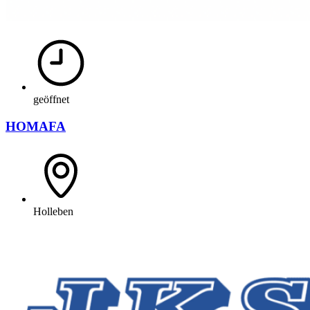
geöffnet
HOMAFA
Holleben