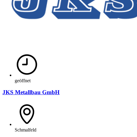
geöffnet
JKS Metallbau GmbH
Schmalfeld