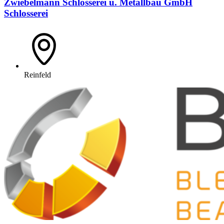
Zwiebelmann Schlosserei u. Metallbau GmbH
Schlosserei
Reinfeld