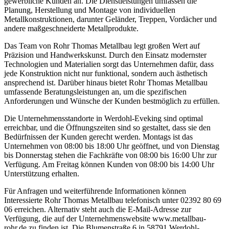
gewerbliche Kunden an. Die Dienstleistungen umfassen die
Planung, Herstellung und Montage von individuellen
Metallkonstruktionen, darunter Geländer, Treppen, Vordächer und
andere maßgeschneiderte Metallprodukte.
Das Team von Rohr Thomas Metallbau legt großen Wert auf
Präzision und Handwerkskunst. Durch den Einsatz modernster
Technologien und Materialien sorgt das Unternehmen dafür, dass
jede Konstruktion nicht nur funktional, sondern auch ästhetisch
ansprechend ist. Darüber hinaus bietet Rohr Thomas Metallbau
umfassende Beratungsleistungen an, um die spezifischen
Anforderungen und Wünsche der Kunden bestmöglich zu erfüllen.
Die Unternehmensstandorte in Werdohl-Eveking sind optimal
erreichbar, und die Öffnungszeiten sind so gestaltet, dass sie den
Bedürfnissen der Kunden gerecht werden. Montags ist das
Unternehmen von 08:00 bis 18:00 Uhr geöffnet, und von Dienstag
bis Donnerstag stehen die Fachkräfte von 08:00 bis 16:00 Uhr zur
Verfügung. Am Freitag können Kunden von 08:00 bis 14:00 Uhr
Unterstützung erhalten.
Für Anfragen und weiterführende Informationen können
Interessierte Rohr Thomas Metallbau telefonisch unter 02392 80 69
06 erreichen. Alternativ steht auch die E-Mail-Adresse zur
Verfügung, die auf der Unternehmenswebsite www.metallbau-
rohr.de zu finden ist. Die Blumenstraße 6 in 58791 Werdohl-