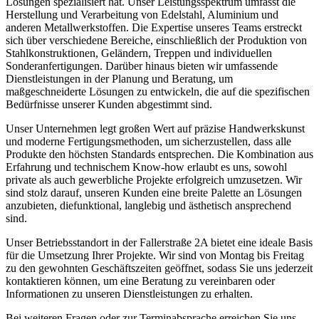
Lösungen spezialisiert hat. Unser Leistungsspektrum umfasst die
Herstellung und Verarbeitung von Edelstahl, Aluminium und
anderen Metallwerkstoffen. Die Expertise unseres Teams erstreckt
sich über verschiedene Bereiche, einschließlich der Produktion von
Stahlkonstruktionen, Geländern, Treppen und individuellen
Sonderanfertigungen. Darüber hinaus bieten wir umfassende
Dienstleistungen in der Planung und Beratung, um
maßgeschneiderte Lösungen zu entwickeln, die auf die spezifischen
Bedürfnisse unserer Kunden abgestimmt sind.
Unser Unternehmen legt großen Wert auf präzise Handwerkskunst
und moderne Fertigungsmethoden, um sicherzustellen, dass alle
Produkte den höchsten Standards entsprechen. Die Kombination aus
Erfahrung und technischem Know-how erlaubt es uns, sowohl
private als auch gewerbliche Projekte erfolgreich umzusetzen. Wir
sind stolz darauf, unseren Kunden eine breite Palette an Lösungen
anzubieten, diefunktional, langlebig und ästhetisch ansprechend
sind.
Unser Betriebsstandort in der Fallerstraße 2A bietet eine ideale Basis
für die Umsetzung Ihrer Projekte. Wir sind von Montag bis Freitag
zu den gewohnten Geschäftszeiten geöffnet, sodass Sie uns jederzeit
kontaktieren können, um eine Beratung zu vereinbaren oder
Informationen zu unseren Dienstleistungen zu erhalten.
Bei weiteren Fragen oder zur Terminabsprache erreichen Sie uns